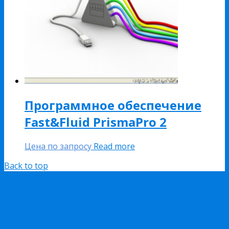
Программное обеспечение
Fast&Fluid PrismaPro 2
Цена по запросу
Read more
Back to top