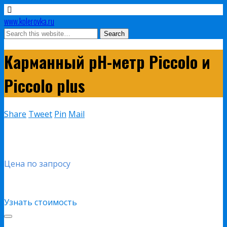
www.kolerovka.ru
Карманный pH-метр Piccolo и
Piccolo plus
Share
Tweet
Pin
Mail
Цена по запросу
Узнать стоимость