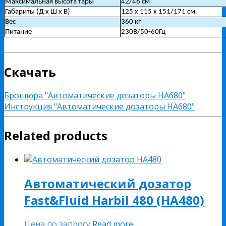
Максимальная высота тары
42/46 см
Габариты (Д х Ш х В)
125 х 115 х 151/171 см
Вес
360 кг
Питание
230В/50-60Гц
Скачать
Брошюра "Автоматические дозаторы HA680"
Инструкция "Автоматические дозаторы HA680"
Related products
Автоматический дозатор
Fast&Fluid Harbil 480 (НА480)
Цена по запросу
Read more