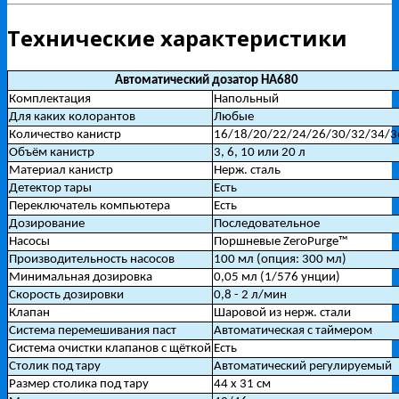
Технические характеристики
Автоматический дозатор НА680
Комплектация
Напольный
Для каких колорантов
Любые
Количество канистр
16/18/20/22/24/26/30/32/34/3
Объём канистр
3, 6, 10 или 20 л
Материал канистр
Нерж. сталь
Детектор тары
Есть
Переключатель компьютера
Есть
Дозирование
Последовательное
Насосы
Поршневые ZeroPurge™
Производительность насосов
100 мл (опция: 300 мл)
Минимальная дозировка
0,05 мл (1/576 унции)
Скорость дозировки
0,8 - 2 л/мин
Клапан
Шаровой из нерж. стали
Система перемешивания паст
Автоматическая с таймером
Система очистки клапанов с щёткой
Есть
Столик под тару
Автоматический регулируемый
Размер столика под тару
44 х 31 см